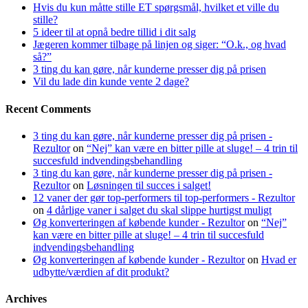
Hvis du kun måtte stille ET spørgsmål, hvilket et ville du
stille?
5 ideer til at opnå bedre tillid i dit salg
Jægeren kommer tilbage på linjen og siger: “O.k., og hvad
så?”
3 ting du kan gøre, når kunderne presser dig på prisen
Vil du lade din kunde vente 2 dage?
Recent Comments
3 ting du kan gøre, når kunderne presser dig på prisen -
Rezultor
on
“Nej” kan være en bitter pille at sluge! – 4 trin til
succesfuld indvendingsbehandling
3 ting du kan gøre, når kunderne presser dig på prisen -
Rezultor
on
Løsningen til succes i salget!
12 vaner der gør top-performers til top-performers - Rezultor
on
4 dårlige vaner i salget du skal slippe hurtigst muligt
Øg konverteringen af købende kunder - Rezultor
on
“Nej”
kan være en bitter pille at sluge! – 4 trin til succesfuld
indvendingsbehandling
Øg konverteringen af købende kunder - Rezultor
on
Hvad er
udbytte/værdien af dit produkt?
Archives