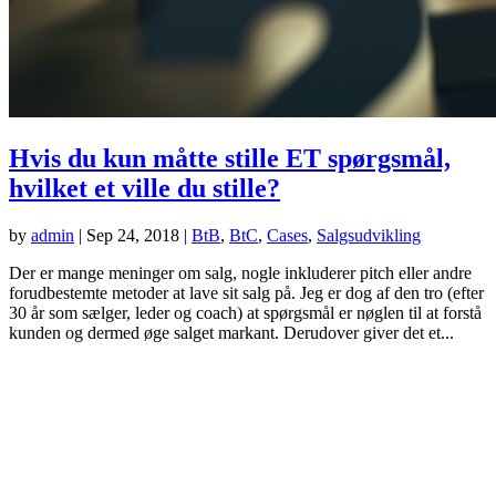
Hvis du kun måtte stille ET spørgsmål,
hvilket et ville du stille?
by
admin
|
Sep 24, 2018
|
BtB
,
BtC
,
Cases
,
Salgsudvikling
Der er mange meninger om salg, nogle inkluderer pitch eller andre
forudbestemte metoder at lave sit salg på. Jeg er dog af den tro (efter
30 år som sælger, leder og coach) at spørgsmål er nøglen til at forstå
kunden og dermed øge salget markant. Derudover giver det et...