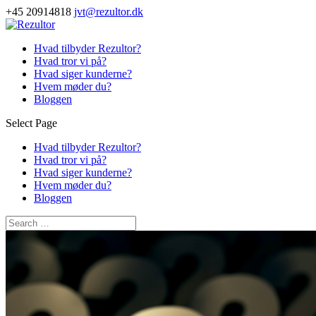
+45 20914818
jvt@rezultor.dk
Hvad tilbyder Rezultor?
Hvad tror vi på?
Hvad siger kunderne?
Hvem møder du?
Bloggen
Select Page
Hvad tilbyder Rezultor?
Hvad tror vi på?
Hvad siger kunderne?
Hvem møder du?
Bloggen