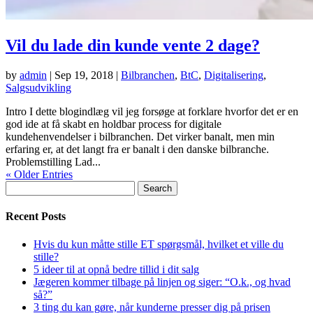
Vil du lade din kunde vente 2 dage?
by
admin
|
Sep 19, 2018
|
Bilbranchen
,
BtC
,
Digitalisering
,
Salgsudvikling
Intro I dette blogindlæg vil jeg forsøge at forklare hvorfor det er en
god ide at få skabt en holdbar process for digitale
kundehenvendelser i bilbranchen. Det virker banalt, men min
erfaring er, at det langt fra er banalt i den danske bilbranche.
Problemstilling Lad...
« Older Entries
Search
for:
Recent Posts
Hvis du kun måtte stille ET spørgsmål, hvilket et ville du
stille?
5 ideer til at opnå bedre tillid i dit salg
Jægeren kommer tilbage på linjen og siger: “O.k., og hvad
så?”
3 ting du kan gøre, når kunderne presser dig på prisen