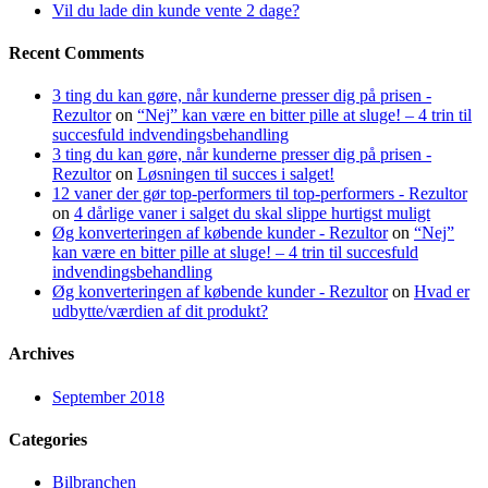
Vil du lade din kunde vente 2 dage?
Recent Comments
3 ting du kan gøre, når kunderne presser dig på prisen -
Rezultor
on
“Nej” kan være en bitter pille at sluge! – 4 trin til
succesfuld indvendingsbehandling
3 ting du kan gøre, når kunderne presser dig på prisen -
Rezultor
on
Løsningen til succes i salget!
12 vaner der gør top-performers til top-performers - Rezultor
on
4 dårlige vaner i salget du skal slippe hurtigst muligt
Øg konverteringen af købende kunder - Rezultor
on
“Nej”
kan være en bitter pille at sluge! – 4 trin til succesfuld
indvendingsbehandling
Øg konverteringen af købende kunder - Rezultor
on
Hvad er
udbytte/værdien af dit produkt?
Archives
September 2018
Categories
Bilbranchen