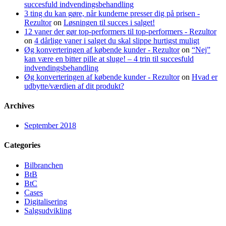
succesfuld indvendingsbehandling
3 ting du kan gøre, når kunderne presser dig på prisen -
Rezultor
on
Løsningen til succes i salget!
12 vaner der gør top-performers til top-performers - Rezultor
on
4 dårlige vaner i salget du skal slippe hurtigst muligt
Øg konverteringen af købende kunder - Rezultor
on
“Nej”
kan være en bitter pille at sluge! – 4 trin til succesfuld
indvendingsbehandling
Øg konverteringen af købende kunder - Rezultor
on
Hvad er
udbytte/værdien af dit produkt?
Archives
September 2018
Categories
Bilbranchen
BtB
BtC
Cases
Digitalisering
Salgsudvikling