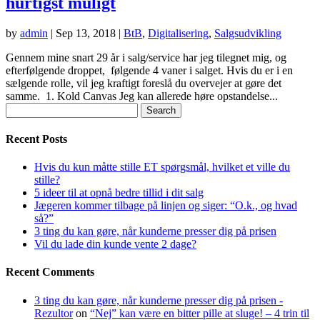
hurtigst muligt
by
admin
|
Sep 13, 2018
|
BtB
,
Digitalisering
,
Salgsudvikling
Gennem mine snart 29 år i salg/service har jeg tilegnet mig, og
efterfølgende droppet, følgende 4 vaner i salget. Hvis du er i en
sælgende rolle, vil jeg kraftigt foreslå du overvejer at gøre det
samme. 1. Kold Canvas Jeg kan allerede høre opstandelse...
Search
for:
Recent Posts
Hvis du kun måtte stille ET spørgsmål, hvilket et ville du
stille?
5 ideer til at opnå bedre tillid i dit salg
Jægeren kommer tilbage på linjen og siger: “O.k., og hvad
så?”
3 ting du kan gøre, når kunderne presser dig på prisen
Vil du lade din kunde vente 2 dage?
Recent Comments
3 ting du kan gøre, når kunderne presser dig på prisen -
Rezultor
on
“Nej” kan være en bitter pille at sluge! – 4 trin til