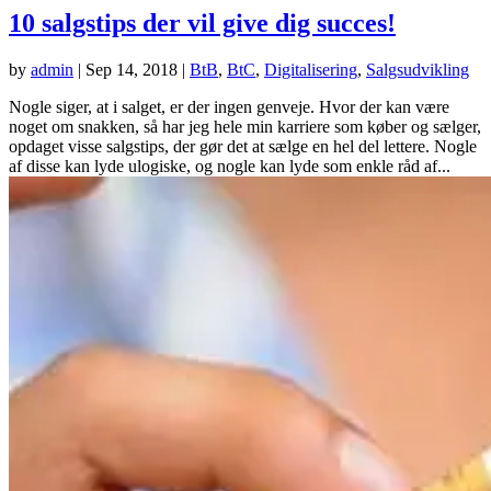
10 salgstips der vil give dig succes!
by
admin
|
Sep 14, 2018
|
BtB
,
BtC
,
Digitalisering
,
Salgsudvikling
Nogle siger, at i salget, er der ingen genveje. Hvor der kan være
noget om snakken, så har jeg hele min karriere som køber og sælger,
opdaget visse salgstips, der gør det at sælge en hel del lettere. Nogle
af disse kan lyde ulogiske, og nogle kan lyde som enkle råd af...