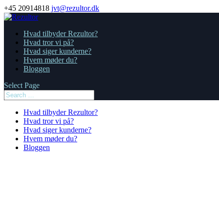
+45 20914818
jvt@rezultor.dk
Hvad tilbyder Rezultor?
Hvad tror vi på?
Hvad siger kunderne?
Hvem møder du?
Bloggen
Select Page
Hvad tilbyder Rezultor?
Hvad tror vi på?
Hvad siger kunderne?
Hvem møder du?
Bloggen